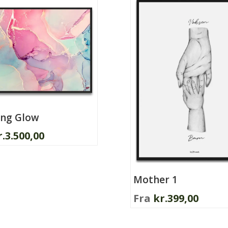
ng Glow
r.
3.500,00
Mother 1
Fra
kr.
399,00
.
Dette
derne
vare