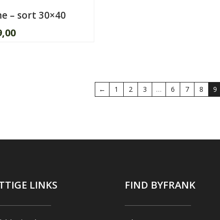
 – sort 30×40
9,00
←
1
2
3
…
6
7
8
9
TTIGE LINKS
FIND BYFRANK