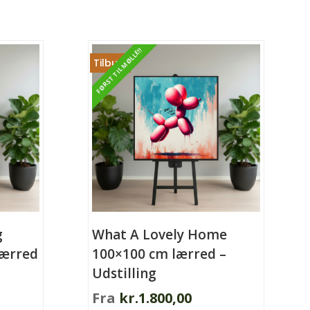
flere
varianter.
FØRST TIL MØLLE!!
Mulighederne
Tilbud!
kan
vælges
på
varesiden
g
What A Lovely Home
lærred
100×100 cm lærred –
Udstilling
Fra
kr.
1.800,00