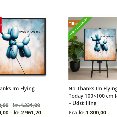
flere
varianter.
FØRST TIL MØLLE!!
Mulighederne
Tilbud!
E!
.
kan
derne
vælges
på
varesiden
n
anks Im Flying
No Thanks Im Flyin
y
Today 100×100 cm 
– Udstilling
0,00
kr.
4.231,00
Prisinterval:
–
Prisinterval:
0,00
–
kr.
2.961,70
Fra
kr.
1.800,00
kr.800,00