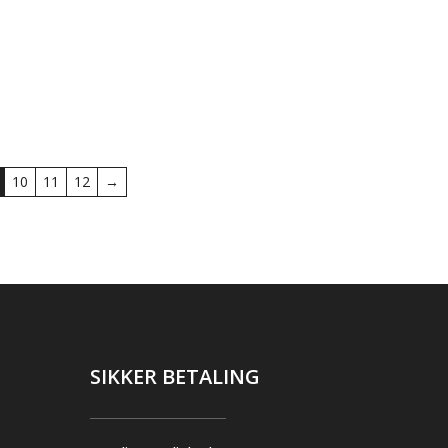
10
11
12
→
SIKKER BETALING