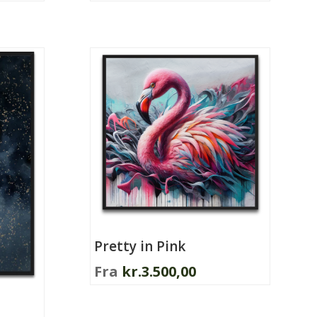
Dette
vare
har
flere
varianter.
Mulighederne
kan
vælges
på
varesiden
Pretty in Pink
Fra
kr.
3.500,00
Dette
vare