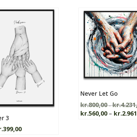
har
flere
varianter.
n
Mulighederne
kan
vælges
på
varesiden
Never Let Go
kr.
800,00
kr.
4.231
–
kr.
560,00
–
kr.
2.961
r 3
Dette
r.
399,00
vare
har