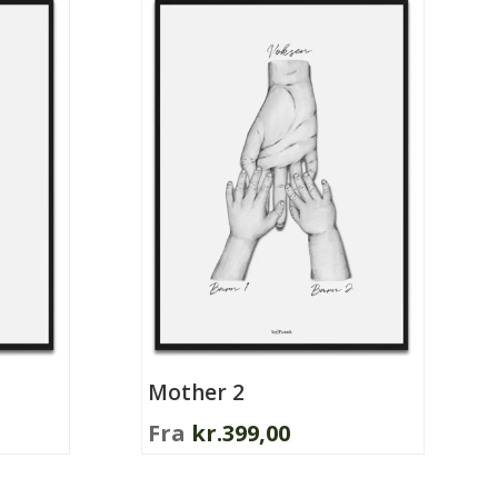
Mother 2
Fra
kr.
399,00
Dette
vare