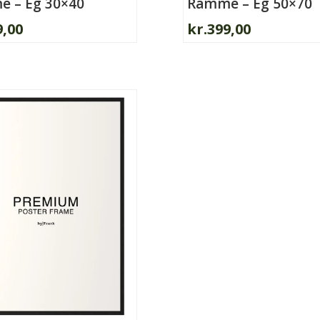
 – Eg 30×40
Ramme – Eg 50×70
9,00
kr.
399,00