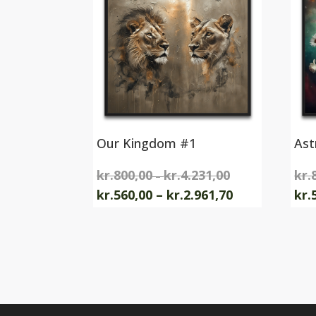
Our Kingdom #1
Ast
kr.
800,00
kr.
4.231,00
kr.
Prisinterval:
–
kr.800,00
Prisinterval:
kr.
560,00
–
kr.
2.961,70
kr.
til
kr.560,00
Dette
Dett
kr.4.231,00
til
vare
vare
kr.2.961,70
har
har
flere
flere
varianter.
varia
Mulighederne
Muli