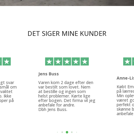
DET SIGER MINE KUNDER
Jens Buss
Anne-Li
igt svar
Varen kom 2 dage efter den
Købt Eme
rgsmål om
var bestilt som lovet. Nem
på lærr
valitet
at bestille og ingen som
Min ople
p. Ikke
helst problemer. Kørte lige
været go
pper på
efter bogen. Det firma vil jeg
perfekt 
anbefale for andre.
skønne bi
Dbh Jens Buss.
anbefale