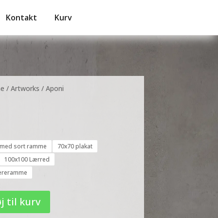
Kontakt
Kurv
e
/
Artworks
/ Aponi
t med sort ramme
70x70 plakat
100x100 Lærred
væreramme
j til kurv