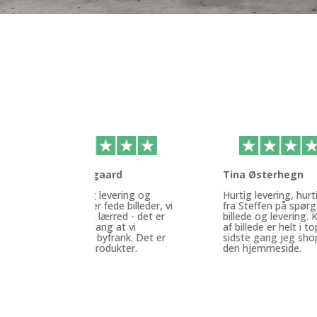
Malene Aagaard
Tina Østerhegn
Rigtig hurtig levering og
Hurtig levering, hurt
service. Super fede billeder, vi
fra Steffen på spø
bestilte 3 på lærred - det er
billede og levering. K
ikke sidste gang at vi
af billede er helt i to
bestiller hos byfrank. Det er
sidste gang jeg sho
så smukke produkter.
den hjemmeside.