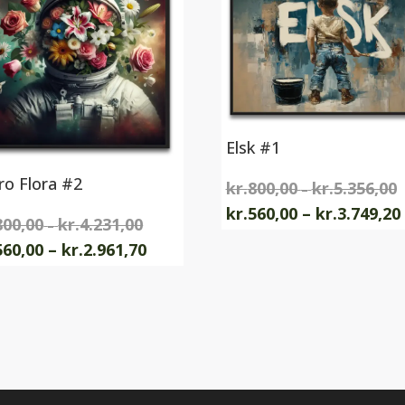
Elsk #1
ro Flora #2
kr.
800,00
kr.
5.356,00
P
–
k
kr.
560,00
–
kr.
3.749,20
800,00
kr.
4.231,00
Prisinterval:
–
ti
Dette
kr.800,00
Prisinterval:
560,00
–
kr.
2.961,70
k
t
vare
til
kr.560,00
e
har
kr.4.231,00
til
flere
kr.2.961,70
varianter.
Mulighederne
nter.
kan
ghederne
vælges