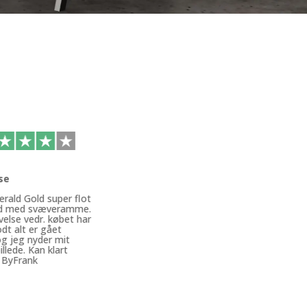
se
rald Gold super flot
ed med svæveramme.
velse vedr. købet har
dt alt er gået
og jeg nyder mit
llede. Kan klart
 ByFrank