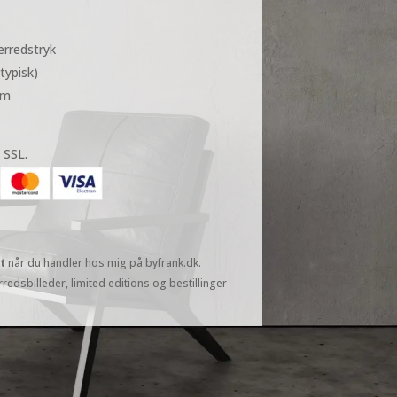
rredstryk
typisk)
em
 SSL.
t
når du handler hos mig på byfrank.dk.
redsbilleder, limited editions og bestillinger