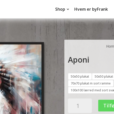
Shop
Hvem er byFrank
Hom
Aponi
50x50 plakat
50x50 plaka
70x70 plakat m sort ramme
100x100 lærred med sort s
Aponi
Tilfø
antal