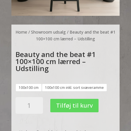
Home
/
Showroom udsalg
/ Beauty and the beat #1
100×100 cm lærred – Udstilling
Beauty and the beat #1
100×100 cm lærred –
Udstilling
100x100 cm
100x100 cm inkl. sort svæveramme
Beauty
Tilføj til kurv
and
the
beat
#1