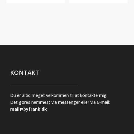
flere
flere
varianter.
varianter.
Mulighederne
Mulighederne
kan
kan
vælges
vælges
på
på
varesiden
varesiden
KONTAKT
Du er altid meget velkommen til at kontakte mig.
Det gøres nemmest via messenger eller via E-mail:
mail@byfrank.dk