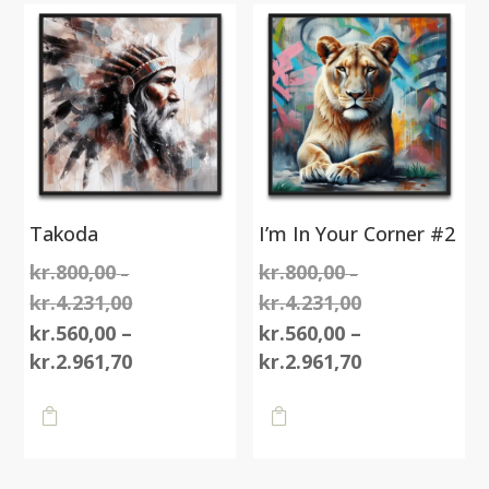
Takoda
I’m In Your Corner #2
kr.
800,00
kr.
800,00
–
–
kr.
4.231,00
kr.
4.231,00
Prisinterval:
Prisinterval:
kr.800,00
kr.800,00
kr.
560,00
–
kr.
560,00
–
til
Prisinterval:
til
Prisinterval:
kr.
2.961,70
kr.
2.961,70
kr.4.231,00
kr.560,00
kr.4.231,00
kr.560,00
Dette
Dette
til
til

vare

vare
kr.2.961,70
kr.2.961,70
har
har
flere
flere