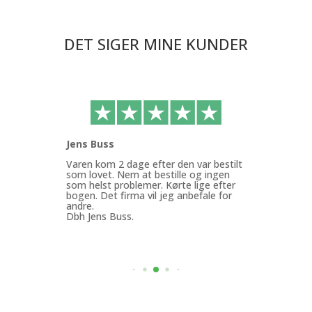
DET SIGER MINE KUNDER
Jens Buss
Ann
ffen
Varen kom 2 dage efter den var bestilt
Køb
g.
som lovet. Nem at bestille og ingen
med
som helst problemer. Kørte lige efter
Min
bogen. Det firma vil jeg anbefale for
god
andre.
mit
Dbh Jens Buss.
ByF