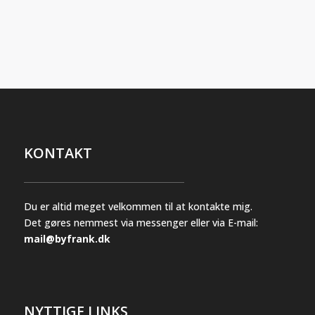
varianter.
varianter.
Mulighederne
Mulighederne
kan
kan
vælges
vælges
på
på
varesiden
varesiden
KONTAKT
Du er altid meget velkommen til at kontakte mig.
Det gøres nemmest via messenger eller via E-mail:
mail@byfrank.dk
NYTTIGE LINKS