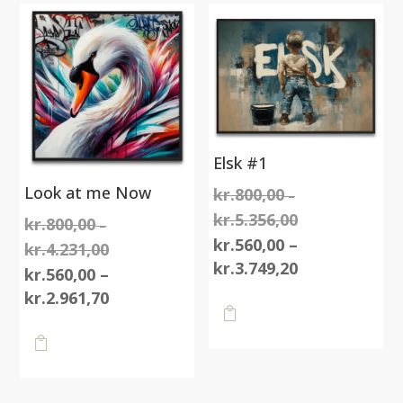
Elsk #1
Look at me Now
kr.
800,00
–
kr.
5.356,00
Prisinterval:
kr.
800,00
–
kr.800,00
kr.
560,00
–
kr.
4.231,00
Prisinterval:
til
Prisinterval:
kr.
3.749,20
kr.800,00
kr.
560,00
–
kr.5.356,00
kr.560,00
Dette
til
Prisinterval:
kr.
2.961,70
til

vare
kr.4.231,00
kr.560,00
Dette
kr.3.749,20
har
til

vare
flere
kr.2.961,70
har
varianter.
flere