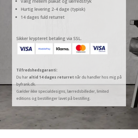
Vælg mellem plakat og lærredstryk
100x100
Hurtig levering 2-4 dage (typisk)
cm
lærred
14 dages fuld returret
-
Udstilling
antal
Sikker krypteret betaling via SSL.
Tilfredshedsgaranti:
Du har
altid 14 dages returret
når du handler hos mig på
byfrank.dk.
Gælder ikke specialdesigns, lærredsbilleder, limited
editions og bestillinger lavet på bestilling.