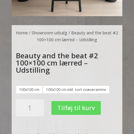
Home
/
Showroom udsalg
/ Beauty and the beat #2
100×100 cm lærred – Udstilling
Beauty and the beat #2
100×100 cm lærred –
Udstilling
100x100 cm
100x100 cm inkl. sort svæveramme
Beauty
Tilføj til kurv
and
the
beat
#2