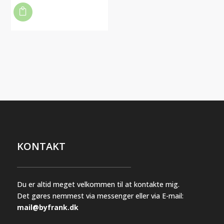
flere
til

vare
varianter.
kr.3.749,20
har
Mulighederne
flere
kan
varianter.
vælges
Mulighederne
på
kan
varesiden
vælges
på
varesiden
KONTAKT
Du er altid meget velkommen til at kontakte mig.
Det gøres nemmest via messenger eller via E-mail:
mail@byfrank.dk