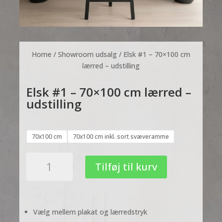
Home
/
Showroom udsalg
/ Elsk #1 – 70×100 cm
lærred – udstilling
Elsk #1 – 70×100 cm lærred –
udstilling
70x100 cm
70x100 cm inkl. sort svæveramme
Elsk
Tilføj til kurv
#1
-
70x100
cm
Vælg mellem plakat og lærredstryk
lærred