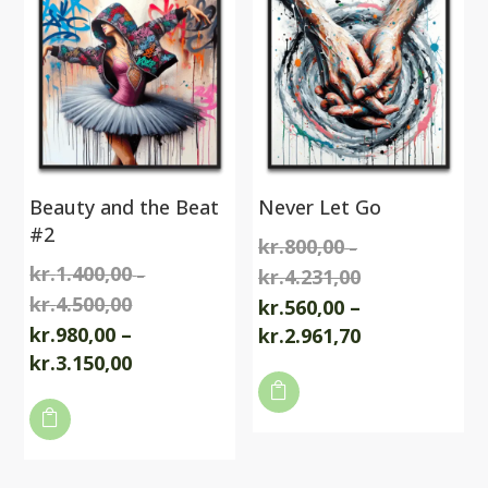
Beauty and the Beat
Never Let Go
#2
kr.
800,00
–
kr.
1.400,00
kr.
4.231,00
–
Prisinterval:
kr.
4.500,00
Prisinterval:
kr.800,00
kr.
560,00
–
kr.1.400,00
kr.
980,00
–
til
Prisinterval:
kr.
2.961,70
til
Prisinterval:
kr.
3.150,00
kr.4.231,00
kr.560,00
Dette
kr.4.500,00
kr.980,00
til
Dette

vare
til
kr.2.961,70

vare
har
kr.3.150,00
har
flere
flere
varianter.