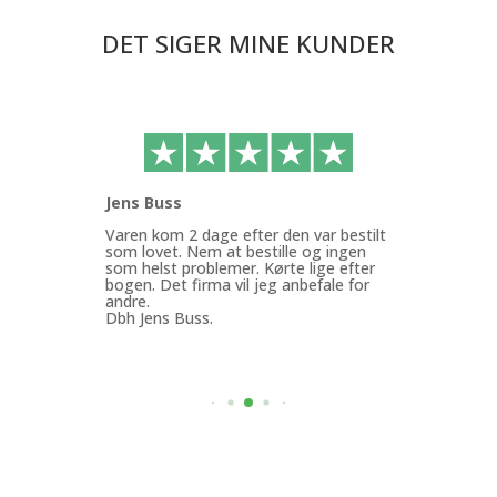
DET SIGER MINE KUNDER
Jens Buss
Ann
ffen
Varen kom 2 dage efter den var bestilt
Køb
g.
som lovet. Nem at bestille og ingen
med
som helst problemer. Kørte lige efter
Min
bogen. Det firma vil jeg anbefale for
god
andre.
mit
Dbh Jens Buss.
ByF