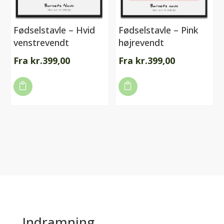
Fødselstavle – Hvid
Fødselstavle – Pink
venstrevendt
højrevendt
Fra
kr.
399,00
Fra
kr.
399,00
Dette
Dette

vare

vare
har
har
flere
flere
varianter.
varianter.
Mulighederne
Mulighederne
kan
kan
vælges
vælges
på
på
varesiden
varesiden
Indramning