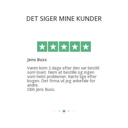
DET SIGER MINE KUNDER
Jens Buss
Ann
ffen
Varen kom 2 dage efter den var bestilt
Køb
g.
som lovet. Nem at bestille og ingen
med
som helst problemer. Kørte lige efter
Min
bogen. Det firma vil jeg anbefale for
god
andre.
mit
Dbh Jens Buss.
ByF