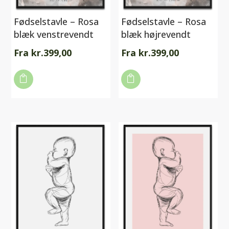
Fødselstavle – Rosa
Fødselstavle – Rosa
blæk venstrevendt
blæk højrevendt
Fra
kr.
399,00
Fra
kr.
399,00
Dette
Dette

vare

vare
har
har
flere
flere
varianter.
varianter.
Mulighederne
Mulighederne
kan
kan
vælges
vælges
på
på
varesiden
varesiden