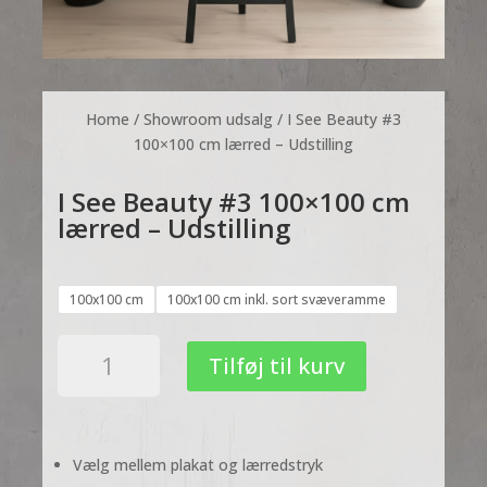
Home
/
Showroom udsalg
/ I See Beauty #3
100×100 cm lærred – Udstilling
I See Beauty #3 100×100 cm
lærred – Udstilling
100x100 cm
100x100 cm inkl. sort svæveramme
I
Tilføj til kurv
See
Beauty
#3
100x100
Vælg mellem plakat og lærredstryk
cm