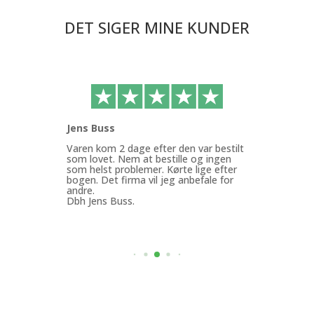
DET SIGER MINE KUNDER
Jens Buss
Ann
ffen
Varen kom 2 dage efter den var bestilt
Køb
g.
som lovet. Nem at bestille og ingen
med
som helst problemer. Kørte lige efter
Min
bogen. Det firma vil jeg anbefale for
god
andre.
mit
Dbh Jens Buss.
ByF