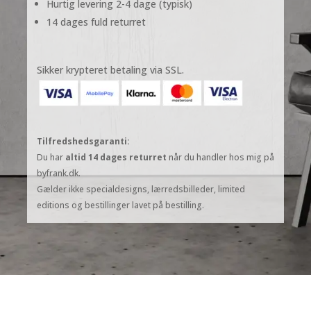
Hurtig levering 2-4 dage (typisk)
lærred
-
14 dages fuld returret
Udstilling
antal
Sikker krypteret betaling via SSL.
Tilfredshedsgaranti:
Du har
altid 14 dages returret
når du handler hos mig på
byfrank.dk.
Gælder ikke specialdesigns, lærredsbilleder, limited
editions og bestillinger lavet på bestilling.