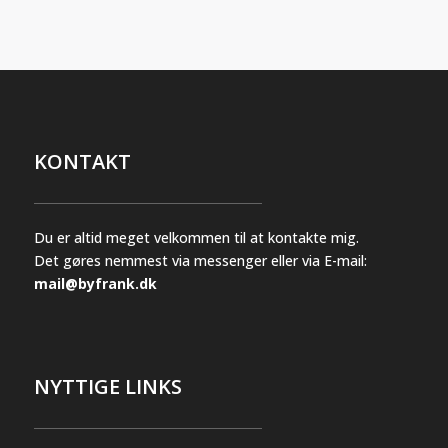
kan
kan
vælges
vælges
på
på
varesiden
varesiden
KONTAKT
Du er altid meget velkommen til at kontakte mig.
Det gøres nemmest via messenger eller via E-mail:
mail@byfrank.dk
NYTTIGE LINKS