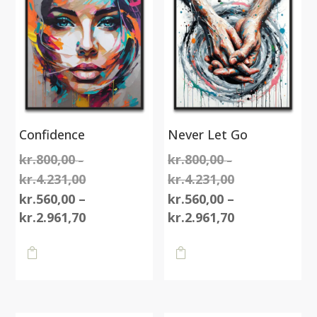
Confidence
Never Let Go
kr.
800,00
kr.
800,00
–
–
kr.
4.231,00
kr.
4.231,00
Prisinterval:
Prisinterval:
kr.800,00
kr.800,00
kr.
560,00
–
kr.
560,00
–
til
Prisinterval:
til
Prisinterval:
kr.
2.961,70
kr.
2.961,70
kr.4.231,00
kr.560,00
kr.4.231,00
kr.560,00
Dette
Dette
til
til

vare

vare
kr.2.961,70
kr.2.961,70
har
har
flere
flere
varianter.
varianter.