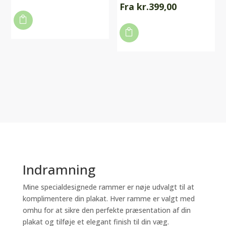
Fra
kr.
399,00
Dette
Dette

vare

vare
har
har
flere
flere
varianter.
varianter.
Mulighederne
Mulighederne
kan
kan
vælges
vælges
på
på
varesiden
varesiden
Indramning
Mine specialdesignede rammer er nøje udvalgt til at
komplimentere din plakat. Hver ramme er valgt med
omhu for at sikre den perfekte præsentation af din
plakat og tilføje et elegant finish til din væg.