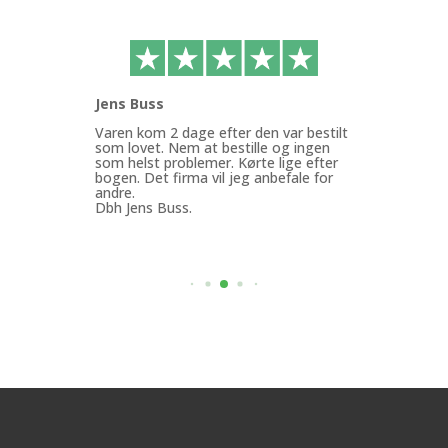
Jens Buss
Ann
ffen
Varen kom 2 dage efter den var bestilt
Køb
g.
som lovet. Nem at bestille og ingen
med
som helst problemer. Kørte lige efter
Min
bogen. Det firma vil jeg anbefale for
god
andre.
mit
Dbh Jens Buss.
ByF