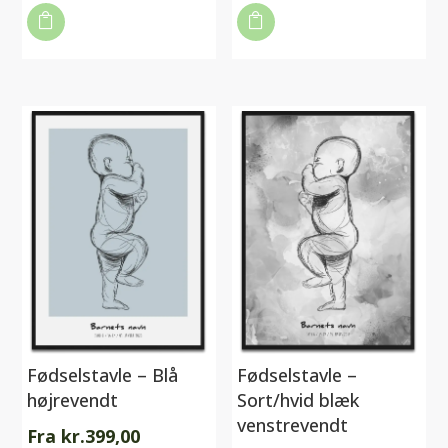

vare

vare
har
har
flere
flere
varianter.
varianter.
Mulighederne
Mulighederne
kan
kan
vælges
vælges
på
på
varesiden
varesiden
Fødselstavle – Blå
Fødselstavle –
højrevendt
Sort/hvid blæk
venstrevendt
Fra
kr.
399,00