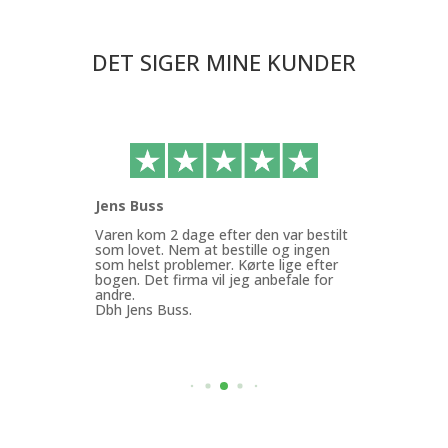
DET SIGER MINE KUNDER
Jens Buss
Ann
ffen
Varen kom 2 dage efter den var bestilt
Køb
g.
som lovet. Nem at bestille og ingen
med
som helst problemer. Kørte lige efter
Min
bogen. Det firma vil jeg anbefale for
god
andre.
mit
Dbh Jens Buss.
ByF