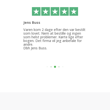
Jens Buss
Ann
ffen
Varen kom 2 dage efter den var bestilt
Køb
g.
som lovet. Nem at bestille og ingen
med
som helst problemer. Kørte lige efter
Min
bogen. Det firma vil jeg anbefale for
god
andre.
mit
Dbh Jens Buss.
ByF