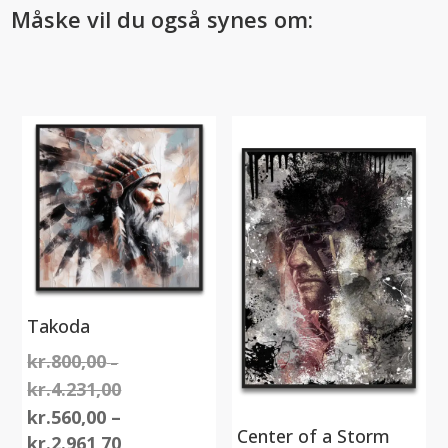
Måske vil du også synes om:
Takoda
kr.
800,00
–
kr.
4.231,00
Prisinterval:
kr.800,00
kr.
560,00
–
Center of a Storm
til
Prisinterval:
kr.
2.961,70