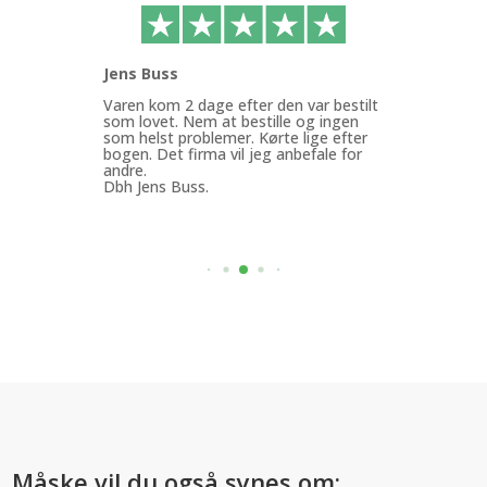
Jens Buss
Ann
ffen
Varen kom 2 dage efter den var bestilt
Køb
g.
som lovet. Nem at bestille og ingen
med
som helst problemer. Kørte lige efter
Min
bogen. Det firma vil jeg anbefale for
god
andre.
mit
Dbh Jens Buss.
ByF
Måske vil du også synes om: