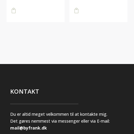
kr.4.231,00
kr.560,00
kr.4.231,00
kr.560,00
Dette
Dette
til
til

vare

vare
kr.2.961,70
kr.2.961,70
har
har
flere
flere
varianter.
varianter.
Mulighederne
Mulighederne
kan
kan
vælges
vælges
på
på
varesiden
varesiden
KONTAKT
Du er altid meget velkommen til at kontakte mig.
Det gøres nemmest via messenger eller via E-mail:
mail@byfrank.dk