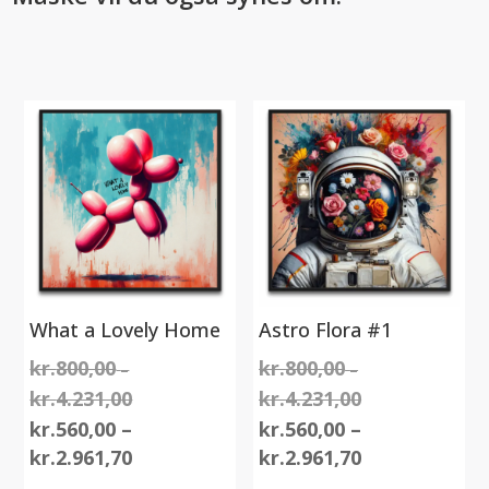
What a Lovely Home
Astro Flora #1
kr.
800,00
kr.
800,00
–
–
kr.
4.231,00
kr.
4.231,00
Prisinterval:
Prisinterval:
kr.800,00
kr.800,00
kr.
560,00
–
kr.
560,00
–
til
Prisinterval:
til
Prisinterval:
kr.
2.961,70
kr.
2.961,70
kr.4.231,00
kr.560,00
kr.4.231,00
kr.560,00
Dette
Dette