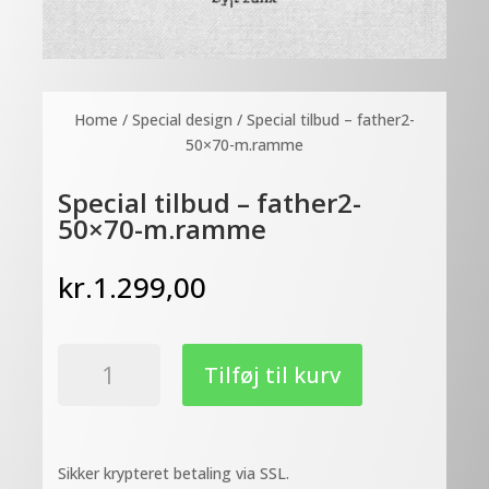
Home
/
Special design
/ Special tilbud – father2-
50×70-m.ramme
Special tilbud – father2-
50×70-m.ramme
kr.
1.299,00
Special
Tilføj til kurv
tilbud
-
father2-
50x70-
Sikker krypteret betaling via SSL.
m.ramme