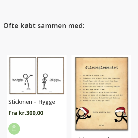
Ofte købt sammen med:
Stickmen – Hygge
Fra
kr.
300,00
Dette

vare
har