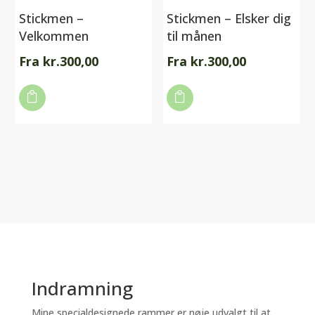
Stickmen –
Stickmen – Elsker dig
Velkommen
til månen
Fra
kr.
300,00
Fra
kr.
300,00
Dette
Dette

vare

vare
har
har
flere
flere
varianter.
varianter.
Mulighederne
Mulighederne
kan
kan
vælges
vælges
på
på
varesiden
varesiden
Indramning
Mine specialdesignede rammer er nøje udvalgt til at