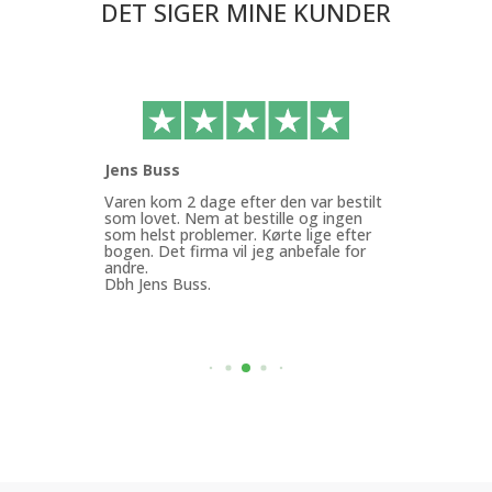
DET SIGER MINE KUNDER
Jens Buss
Ann
ffen
Varen kom 2 dage efter den var bestilt
Køb
g.
som lovet. Nem at bestille og ingen
med
som helst problemer. Kørte lige efter
Min
bogen. Det firma vil jeg anbefale for
god
andre.
mit
Dbh Jens Buss.
ByF